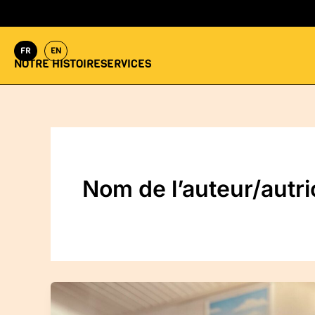
Aller
au
contenu
FR
EN
NOTRE HISTOIRE
SERVICES
Nom de l’auteur/autr